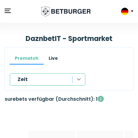
DaznbetIT - Sportmarket
Prematch
Live
Zeit
Zeit
surebets verfügbar (Durchschnitt): 1
Sport