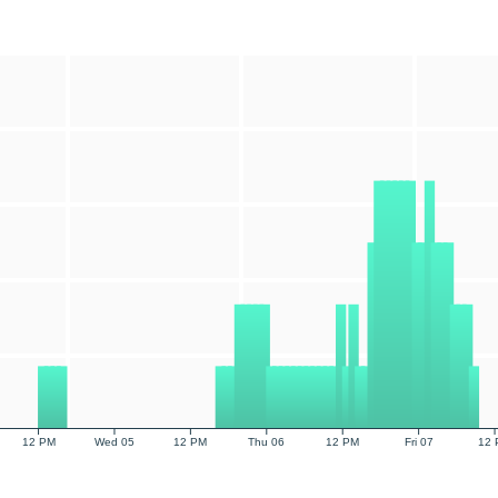
12 PM
Wed 05
12 PM
Thu 06
12 PM
Fri 07
12