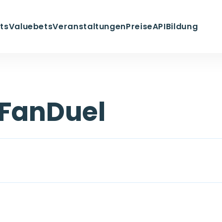
ts
Valuebets
Veranstaltungen
Preise
API
Bildung
 FanDuel