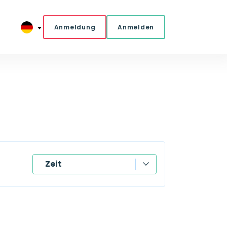
Anmeldung
Anmelden
Zeit
Zeit
Sport