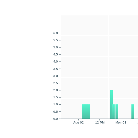
6.0
5.5
5.0
4.5
4.0
3.5
3.0
2.5
2.0
1.5
1.0
0.5
0.0
Aug 02
12 PM
Mon 03