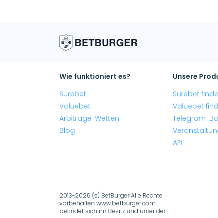
Wie funktioniert es?
Unsere Prod
Surebet
Surebet finde
Valuebet
Valuebet fin
Arbitrage-Wetten
Telegram-Bo
Blog
Veranstaltu
API
2013-2026 (с) BetBurger Alle Rechte
vorbehalten
www.betburger.com
befindet sich im Besitz und unter der