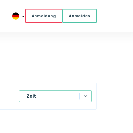
Anmeldung
Anmelden
Zeit
Zeit
Sport