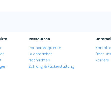
ukte
Ressourcen
Untern
r
Partnerprogramm
Kontakt
der
Buchmacher
Über un
t
Nachrichten
Karriere
ngen
Zahlung & Rückerstattung
Datenschutzrichtlinie
Nutzungsbedingungen
Privacy Settin