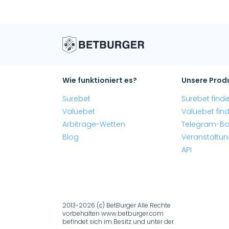
Wie funktioniert es?
Unsere Prod
Surebet
Surebet finde
Valuebet
Valuebet fin
Arbitrage-Wetten
Telegram-Bo
Blog
Veranstaltu
API
2013-2026 (с) BetBurger Alle Rechte
vorbehalten
www.betburger.com
befindet sich im Besitz und unter der