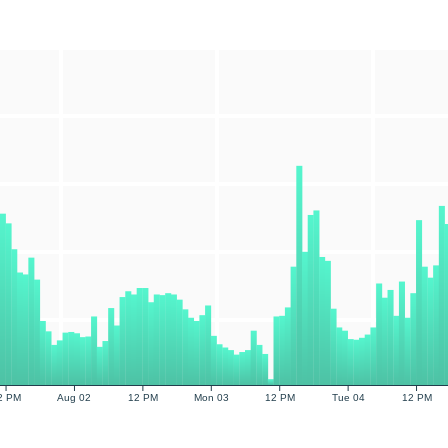
2 PM
Aug 02
12 PM
Mon 03
12 PM
Tue 04
12 PM