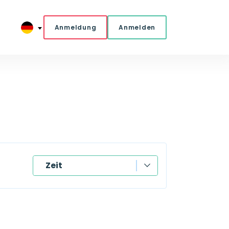
Anmeldung
Anmelden
Zeit
Buchmacher
Zeit