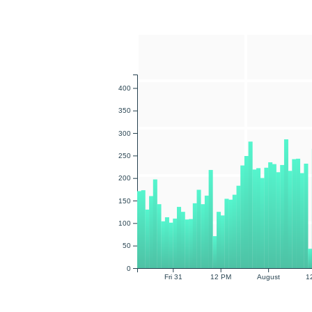
400
350
300
250
200
150
100
50
0
Fri 31
12 PM
August
1