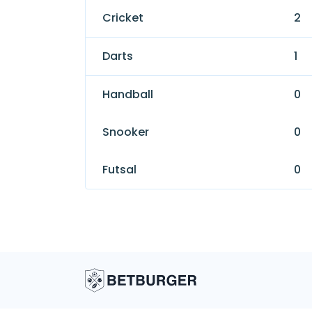
Cricket
2
Darts
1
Handball
0
Snooker
0
Futsal
0