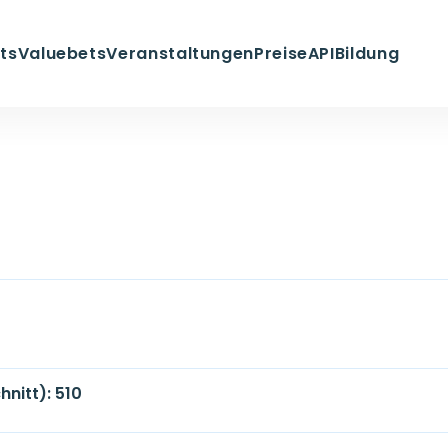
ts
Valuebets
Veranstaltungen
Preise
API
Bildung
nitt): 510