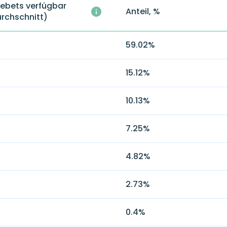
ebets verfügbar
Anteil, %
rchschnitt)
59.02
%
15.12
%
10.13
%
7.25
%
4.82
%
2.73
%
0.4
%