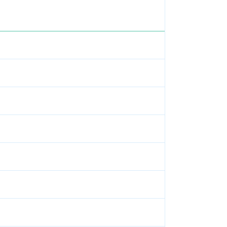
Sport