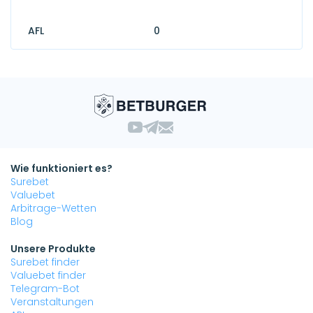
AFL
0
Wie funktioniert es?
Surebet
Valuebet
Arbitrage-Wetten
Blog
Unsere Produkte
Surebet finder
Valuebet finder
Telegram-Bot
Veranstaltungen