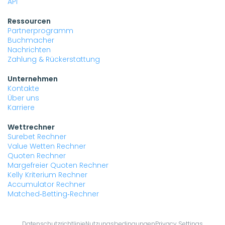
API
Ressourcen
Partnerprogramm
Buchmacher
Nachrichten
Zahlung & Rückerstattung
Unternehmen
Kontakte
Über uns
Karriere
Wettrechner
Surebet Rechner
Value Wetten Rechner
Quoten Rechner
Margefreier Quoten Rechner
Kelly Kriterium Rechner
Accumulator Rechner
Matched‑Betting‑Rechner
Datenschutzrichtlinie
Nutzungsbedingungen
Privacy Settings