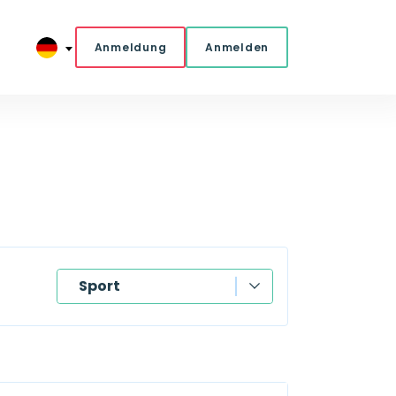
Anmeldung
Anmelden
Sport
Zeit
Sport