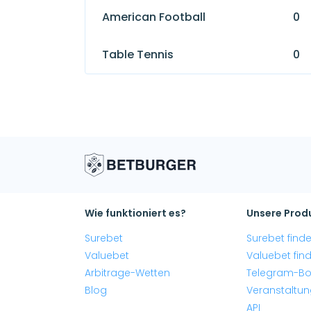
American Football
0
Table Tennis
0
Wie funktioniert es?
Unsere Prod
Surebet
Surebet finde
Valuebet
Valuebet fin
Arbitrage-Wetten
Telegram-Bo
Blog
Veranstaltu
API