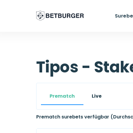
Surebe
Tipos - Stak
Prematch
Live
Prematch surebets verfügbar (Durchsch