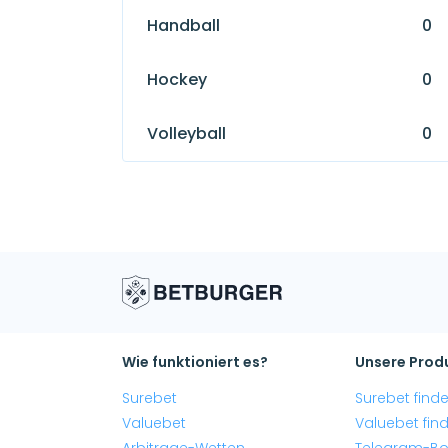
Handball
0
Hockey
0
Volleyball
0
Wie funktioniert es?
Unsere Prod
Surebet
Surebet finde
Valuebet
Valuebet fin