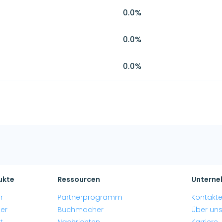
0.0
%
0.0
%
0.0
%
ukte
Ressourcen
Untern
r
Partnerprogramm
Kontakt
der
Buchmacher
Über un