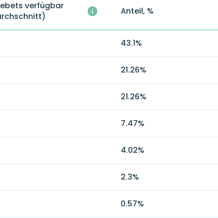
ebets verfügbar
Anteil, %
rchschnitt)
43.1
%
21.26
%
21.26
%
7.47
%
4.02
%
2.3
%
0.57
%