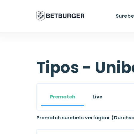
Surebe
Tipos - Unib
Prematch
Live
Prematch surebets verfügbar (Durchsch