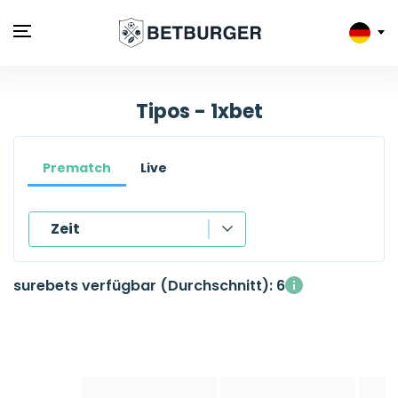
Tipos - 1xbet
Prematch
Live
Zeit
Zeit
surebets verfügbar (Durchschnitt): 6
Sport