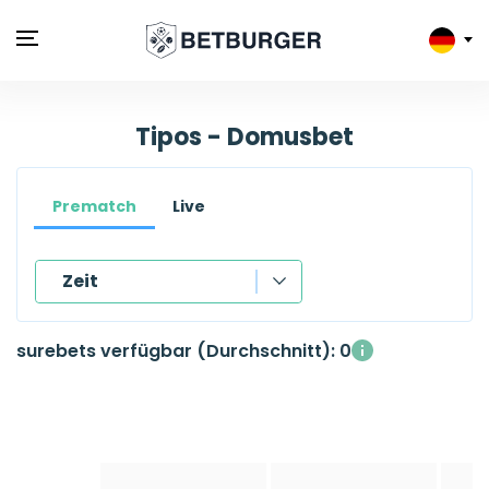
Tipos - Domusbet
Prematch
Live
Zeit
Zeit
surebets verfügbar (Durchschnitt): 0
Sport