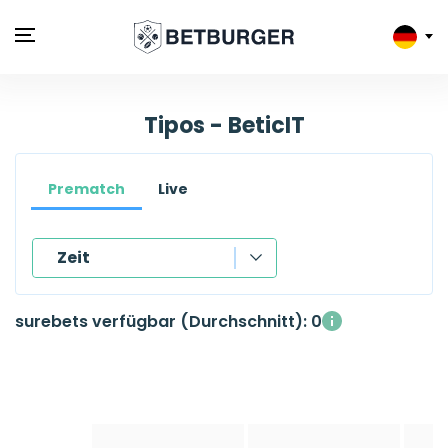
Tipos - BeticIT
Prematch
Live
Zeit
Zeit
surebets verfügbar (Durchschnitt): 0
Sport