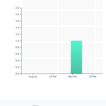
2.0
1.8
1.6
1.4
1.2
1.0
0.8
0.6
0.4
0.2
0.0
Aug 02
12 PM
Mon 03
12 PM