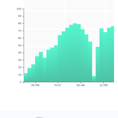
100
90
80
70
60
50
40
30
20
10
0
06 PM
Fri 07
06 AM
12 PM