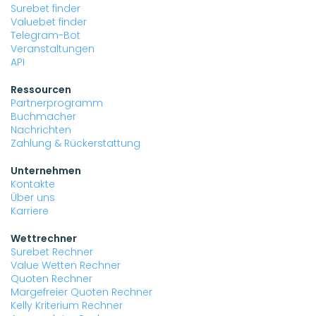
Surebet finder
Valuebet finder
Telegram-Bot
Veranstaltungen
API
Ressourcen
Partnerprogramm
Buchmacher
Nachrichten
Zahlung & Rückerstattung
Unternehmen
Kontakte
Über uns
Karriere
Wettrechner
Surebet Rechner
Value Wetten Rechner
Quoten Rechner
Margefreier Quoten Rechner
Kelly Kriterium Rechner