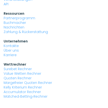
API
Ressourcen
Partnerprogramm
Buchmacher
Nachrichten
Zahlung & Rückerstattung
Unternehmen
Kontakte
Über uns
Karriere
Wettrechner
Surebet Rechner
Value Wetten Rechner
Quoten Rechner
Margefreier Quoten Rechner
Kelly Kriterium Rechner
Accumulator Rechner
Matched‑Betting‑Rechner