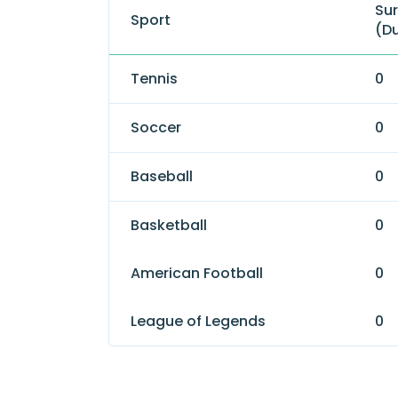
Sur
Sport
(Du
Tennis
0
Soccer
0
Baseball
0
Basketball
0
American Football
0
League of Legends
0