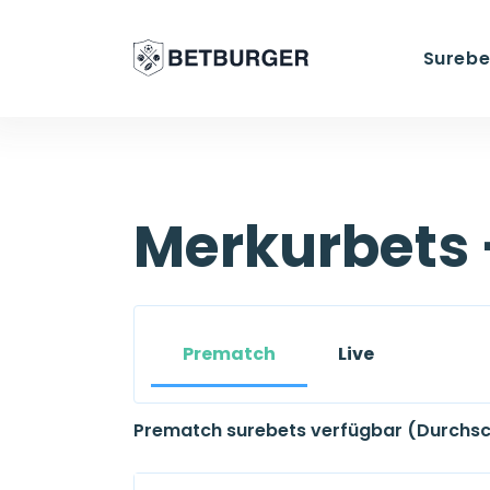
Surebe
Merkurbets 
Prematch
Live
Prematch surebets verfügbar (Durchsch