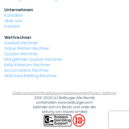
Unternehmen
Kontakte
Über uns
Karriere
Wettrechner
Surebet Rechner
Value Wetten Rechner
Quoten Rechner
Margefreier Quoten Rechner
Kelly Kriterium Rechner
Accumulator Rechner
Matched‑Betting‑Rechner
Datenschutzrichtlinie
Nutzungsbedingungen
Privacy Settings
2013-2026 (с) BetBurger Alle Rechte
vorbehalten
www.betburger.com
befindet sich im Besitz und unter der
Leitung von Aspira Limited