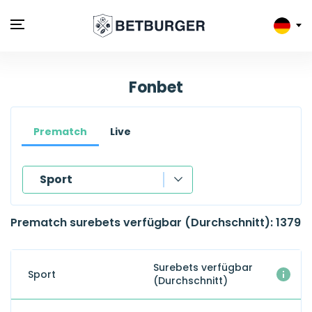
Fonbet
Prematch
Live
Sport
Buchmacher
Prematch surebets verfügbar (Durchschnitt): 1379
Zeit
Surebets verfügbar
Sport
(Durchschnitt)
Sport