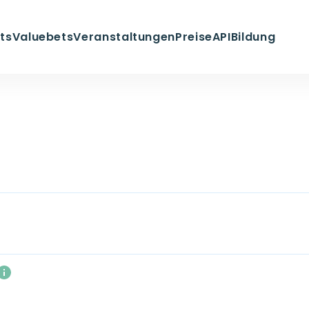
ts
Valuebets
Veranstaltungen
Preise
API
Bildung