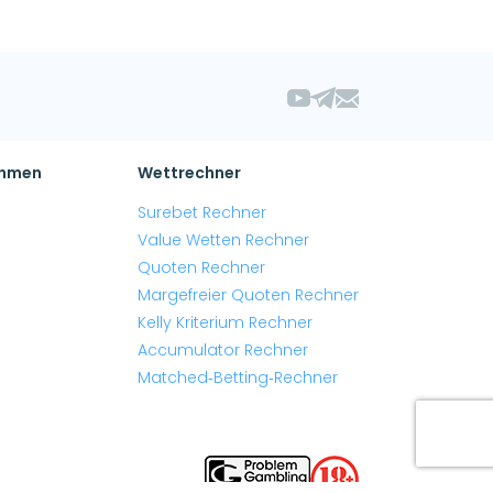
ehmen
Wettrechner
e
Surebet Rechner
s
Value Wetten Rechner
Quoten Rechner
Margefreier Quoten Rechner
Kelly Kriterium Rechner
Accumulator Rechner
Matched‑Betting‑Rechner
gs