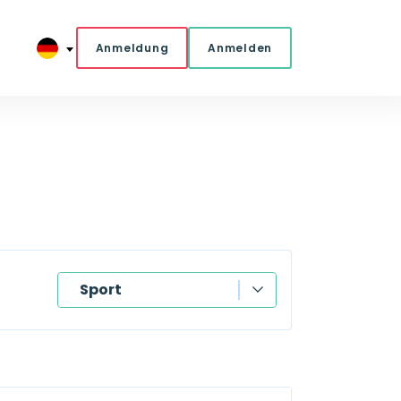
Anmeldung
Anmelden
Sport
Buchmacher
Zeit