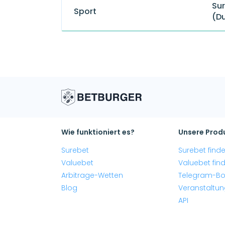
Sur
Sport
(Du
Wie funktioniert es?
Unsere Prod
Surebet
Surebet finde
Valuebet
Valuebet fin
Arbitrage-Wetten
Telegram-Bo
Blog
Veranstaltu
API