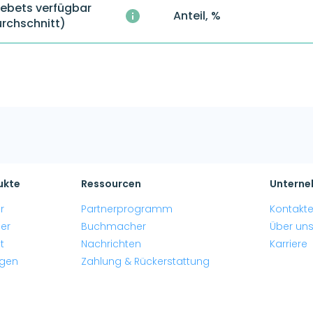
ebets verfügbar
Anteil, %
rchschnitt)
ukte
Ressourcen
Untern
r
Partnerprogramm
Kontakt
der
Buchmacher
Über un
t
Nachrichten
Karriere
ngen
Zahlung & Rückerstattung