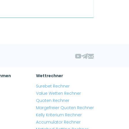
Sport
ehmen
Wettrechner
e
Surebet Rechner
s
Value Wetten Rechner
Quoten Rechner
Margefreier Quoten Rechner
Kelly Kriterium Rechner
Accumulator Rechner