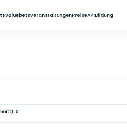
ts
Valuebets
Veranstaltungen
Preise
API
Bildung
nitt): 0