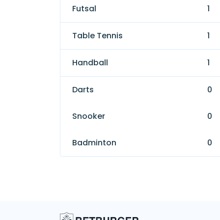
Futsal
1
Table Tennis
1
Handball
1
Darts
0
Snooker
0
Badminton
0