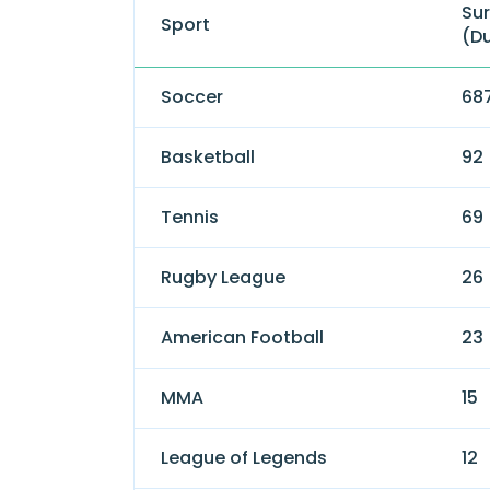
Sur
Sport
(Du
Soccer
68
Basketball
92
Tennis
69
Rugby League
26
American Football
23
MMA
15
League of Legends
12