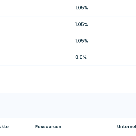
1.05
%
1.05
%
1.05
%
0.0
%
ukte
Ressourcen
Untern