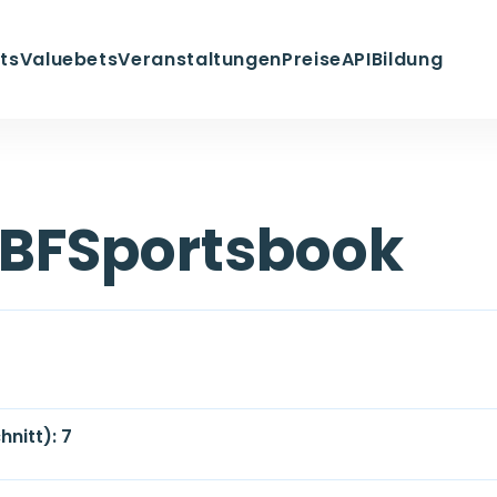
ts
Valuebets
Veranstaltungen
Preise
API
Bildung
 BFSportsbook
nitt): 7