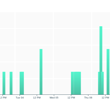
12 PM
Tue 04
12 PM
Wed 05
12 PM
Thu 06
12 PM