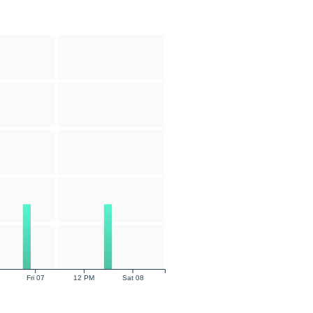
Fri 07
12 PM
Sat 08