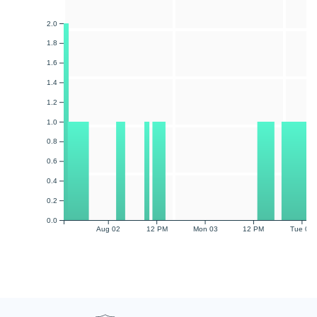
2.0
1.8
1.6
1.4
1.2
1.0
0.8
0.6
0.4
0.2
0.0
Aug 02
12 PM
Mon 03
12 PM
Tue 04