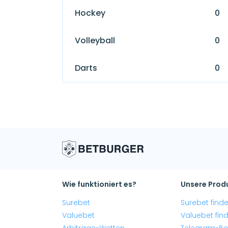
Hockey
0
Volleyball
0
Darts
0
Wie funktioniert es?
Unsere Prod
Surebet
Surebet finde
Valuebet
Valuebet fin