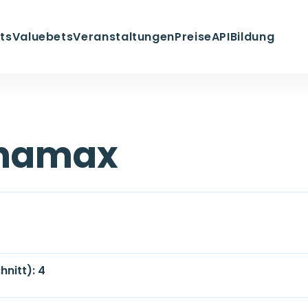
ts
Valuebets
Veranstaltungen
Preise
API
Bildung
inamax
nitt): 4