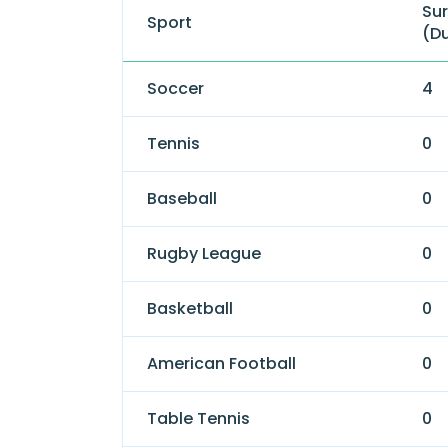
Sur
Sport
(Du
Soccer
4
Tennis
0
Baseball
0
Rugby League
0
Basketball
0
American Football
0
Table Tennis
0