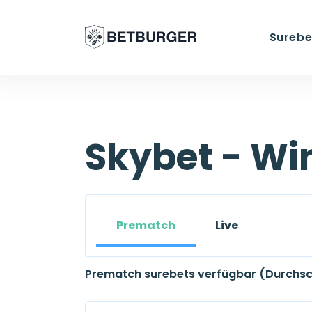
Surebe
Skybet - W
Prematch
Live
Prematch surebets verfügbar (Durchsch