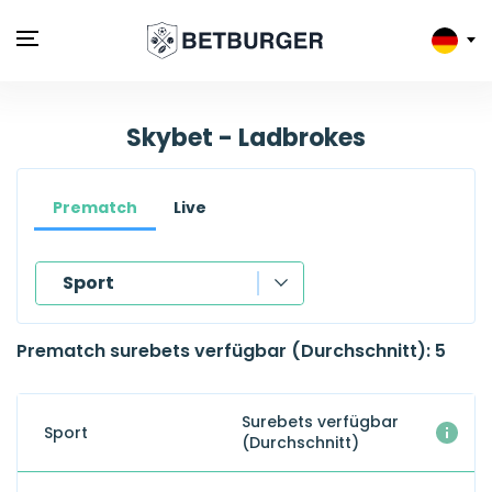
Skybet - Ladbrokes
Prematch
Live
Sport
Zeit
Prematch surebets verfügbar (Durchschnitt): 5
Sport
Surebets verfügbar
Sport
(Durchschnitt)