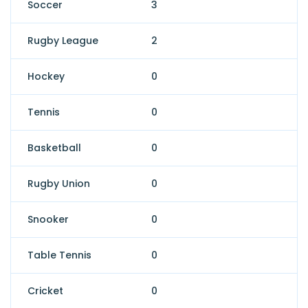
Soccer
3
Rugby League
2
Hockey
0
Tennis
0
Basketball
0
Rugby Union
0
Snooker
0
Table Tennis
0
Cricket
0