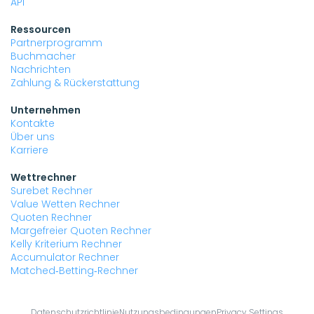
API
Ressourcen
Partnerprogramm
Buchmacher
Nachrichten
Zahlung & Rückerstattung
Unternehmen
Kontakte
Über uns
Karriere
Wettrechner
Surebet Rechner
Value Wetten Rechner
Quoten Rechner
Margefreier Quoten Rechner
Kelly Kriterium Rechner
Accumulator Rechner
Matched‑Betting‑Rechner
Datenschutzrichtlinie
Nutzungsbedingungen
Privacy Settings