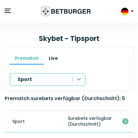
Skybet - Tipsport
Prematch
Live
Sport
Zeit
Prematch surebets verfügbar (Durchschnitt): 5
Sport
Surebets verfügbar
Sport
(Durchschnitt)