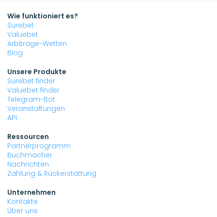
Wie funktioniert es?
Surebet
Valuebet
Arbitrage-Wetten
Blog
Unsere Produkte
Surebet finder
Valuebet finder
Telegram-Bot
Veranstaltungen
API
Ressourcen
Partnerprogramm
Buchmacher
Nachrichten
Zahlung & Rückerstattung
Unternehmen
Kontakte
Über uns