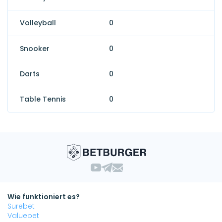
Volleyball
0
Snooker
0
Darts
0
Table Tennis
0
Wie funktioniert es?
Surebet
Valuebet