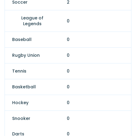
Soccer
2
League of
0
Legends
Baseball
0
Rugby Union
0
Tennis
0
Basketball
0
Hockey
0
Snooker
0
Darts
0