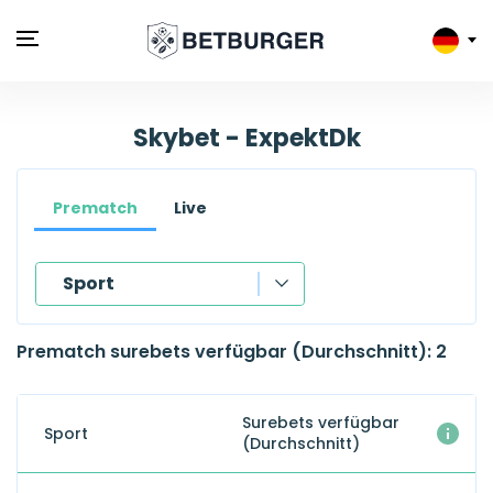
Skybet - ExpektDk
Prematch
Live
Sport
Zeit
Prematch surebets verfügbar (Durchschnitt): 2
Sport
Surebets verfügbar
Sport
(Durchschnitt)