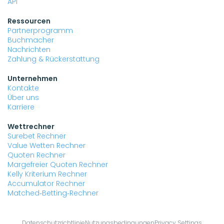
API
Ressourcen
Partnerprogramm
Buchmacher
Nachrichten
Zahlung & Rückerstattung
Unternehmen
Kontakte
Über uns
Karriere
Wettrechner
Surebet Rechner
Value Wetten Rechner
Quoten Rechner
Margefreier Quoten Rechner
Kelly Kriterium Rechner
Accumulator Rechner
Matched‑Betting‑Rechner
Datenschutzrichtlinie
Nutzungsbedingungen
Privacy Settings