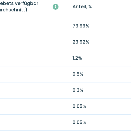
ebets verfügbar
Anteil, %
rchschnitt)
73.99
%
23.92
%
1.2
%
0.5
%
0.3
%
0.05
%
0.05
%