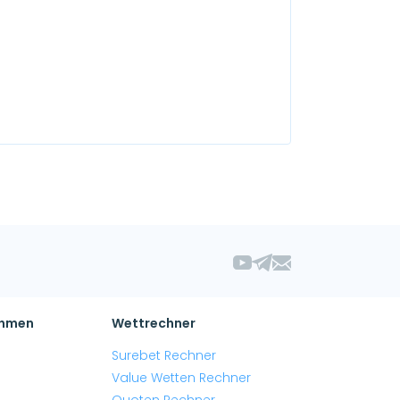
ehmen
Wettrechner
e
Surebet Rechner
s
Value Wetten Rechner