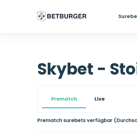
Surebe
Skybet - St
Prematch
Live
Prematch surebets verfügbar (Durchsch