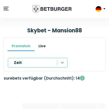
Skybet - Mansion88
Prematch
Live
Zeit
Zeit
surebets verfügbar (Durchschnitt): 14
Sport