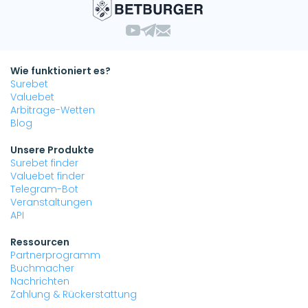
Wie funktioniert es?
Surebet
Valuebet
Arbitrage-Wetten
Blog
Unsere Produkte
Surebet finder
Valuebet finder
Telegram-Bot
Veranstaltungen
API
Ressourcen
Partnerprogramm
Buchmacher
Nachrichten
Zahlung & Rückerstattung