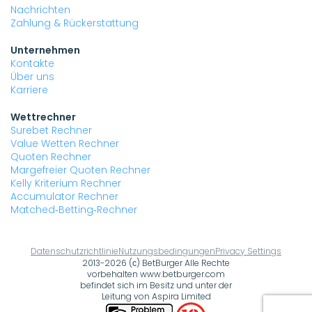
Nachrichten
Zahlung & Rückerstattung
Unternehmen
Kontakte
Über uns
Karriere
Wettrechner
Surebet Rechner
Value Wetten Rechner
Quoten Rechner
Margefreier Quoten Rechner
Kelly Kriterium Rechner
Accumulator Rechner
Matched‑Betting‑Rechner
Datenschutzrichtlinie
Nutzungsbedingungen
Privacy Settings
2013-2026 (с) BetBurger Alle Rechte
vorbehalten
www.betburger.com
befindet sich im Besitz und unter der
Leitung von Aspira Limited