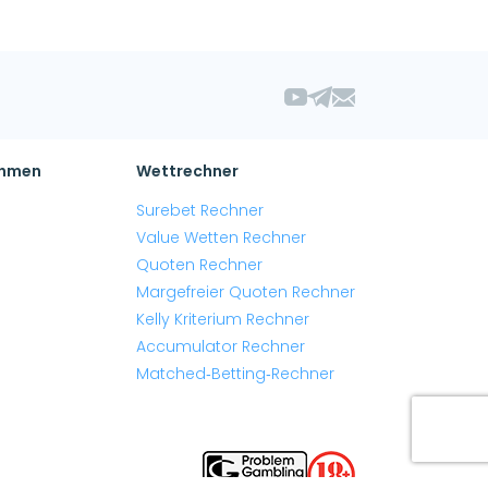
ehmen
Wettrechner
e
Surebet Rechner
s
Value Wetten Rechner
Quoten Rechner
Margefreier Quoten Rechner
Kelly Kriterium Rechner
Accumulator Rechner
Matched‑Betting‑Rechner
gs