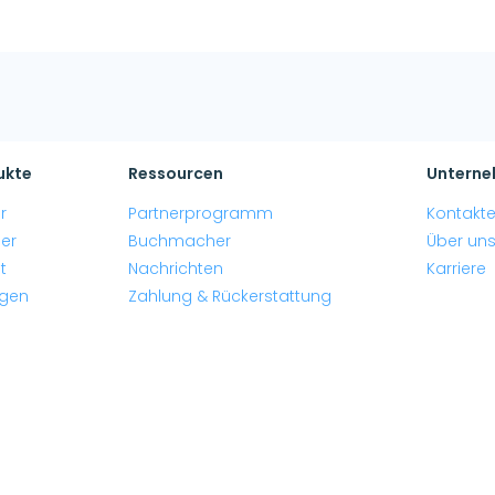
ukte
Ressourcen
Untern
r
Partnerprogramm
Kontakt
der
Buchmacher
Über un
t
Nachrichten
Karriere
ngen
Zahlung & Rückerstattung
Datenschutzrichtlinie
Nutzungsbedingungen
Privacy Settin