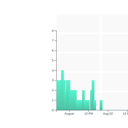
8
7
6
5
4
3
2
1
0
August
12 PM
Aug 02
12