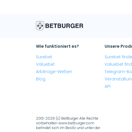
Wie funktioniert es?
Unsere Prod
Surebet
Surebet finde
Valuebet
Valuebet fin
Arbitrage-Wetten
Telegram-Bo
Blog
Veranstaltu
API
2013-2026 (с) BetBurger Alle Rechte
vorbehalten
www.betburger.com
befindet sich im Besitz und unter der