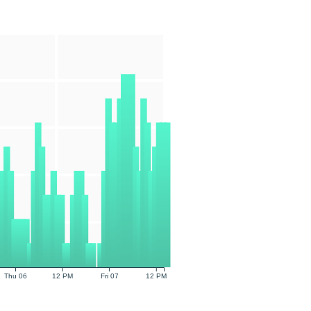
Thu 06
12 PM
Fri 07
12 PM