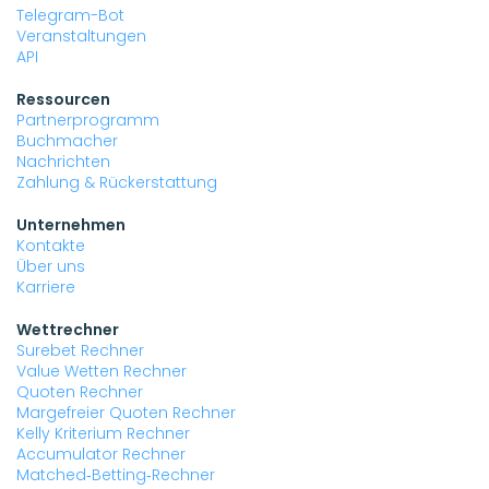
Telegram-Bot
Veranstaltungen
API
Ressourcen
Partnerprogramm
Buchmacher
Nachrichten
Zahlung & Rückerstattung
Unternehmen
Kontakte
Über uns
Karriere
Wettrechner
Surebet Rechner
Value Wetten Rechner
Quoten Rechner
Margefreier Quoten Rechner
Kelly Kriterium Rechner
Accumulator Rechner
Matched‑Betting‑Rechner