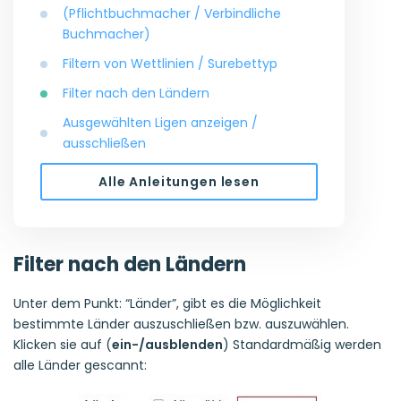
(Pflichtbuchmacher / Verbindliche
Buchmacher)
Filtern von Wettlinien / Surebettyp
Filter nach den Ländern
Ausgewählten Ligen anzeigen /
ausschließen
Alle Anleitungen lesen
Filter nach den Ländern
Unter dem Punkt: “Länder”, gibt es die Möglichkeit
bestimmte Länder auszuschließen bzw. auszuwählen.
Klicken sie auf (
ein-/ausblenden
) Standardmäßig werden
alle Länder gescannt: