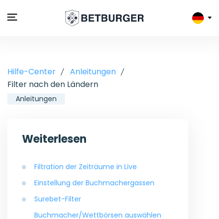
Hilfe-Center
Anleitungen
Filter nach den Ländern
Anleitungen
Weiterlesen
Filtration der Zeiträume in Live
Einstellung der Buchmachergassen
Surebet-Filter
Buchmacher/Wettbörsen auswählen