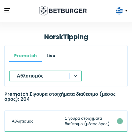
NorskTipping
Prematch
Live
Αθλητισμός
Bookmakers
Prematch Σίγουρα στοιχήματα διαθέσιμο (μέσος
όρος): 204
Χρόνος
Σίγουρα στοιχήματα
Αθλητισμός
Αθλητισμός
διαθέσιμο (μέσος όρος)