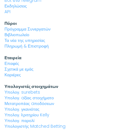
Bot στο Telegram
Εκδηλώσεις
API
Πόροι
Πρόγραμμα Συνεργατών
Βιβλιοπωλείο
Τα νέα της υπηρεσίας
Πληρωμή & Επιστροφή
Εταιρεία
Επαφές
Σχετικά με εμάς
Καριέρες
Υπολογιστές στοιχημάτων
Υπολογ. surebets
Υπολογ. aξίας στοιχήματο
Μετατροπέας aποδόσεων
Υπολογ. γκανιότας
Υπολογ. kριτηρίου Kelly
Υπολογ. παρολί
Υπολογιστής Matched Betting