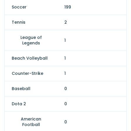
Soccer
199
Tennis
2
League of
1
Legends
Beach Volleyball
1
Counter-Strike
1
Baseball
0
Dota 2
0
American
0
Football