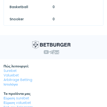
Basketball
0
Snooker
0
Πώς λειτουργεί;
Surebet
Valuebet
Arbitrage Betting
Ιστολόγιο
Τα προϊόντα μας
Εύρεση surebet
Εύρεση valuebet