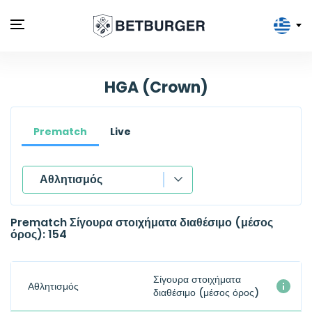
HGA (Crown)
Prematch
Live
Αθλητισμός
Bookmakers
Prematch Σίγουρα στοιχήματα διαθέσιμο (μέσος
όρος): 154
Χρόνος
Σίγουρα στοιχήματα
Αθλητισμός
Αθλητισμός
διαθέσιμο (μέσος όρος)