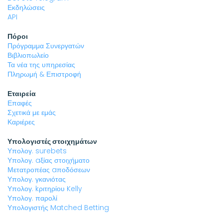
Εκδηλώσεις
API
Πόροι
Πρόγραμμα Συνεργατών
Βιβλιοπωλείο
Τα νέα της υπηρεσίας
Πληρωμή & Επιστροφή
Εταιρεία
Επαφές
Σχετικά με εμάς
Καριέρες
Υπολογιστές στοιχημάτων
Υπολογ. surebets
Υπολογ. aξίας στοιχήματο
Μετατροπέας aποδόσεων
Υπολογ. γκανιότας
Υπολογ. kριτηρίου Kelly
Υπολογ. παρολί
Υπολογιστής Matched Betting