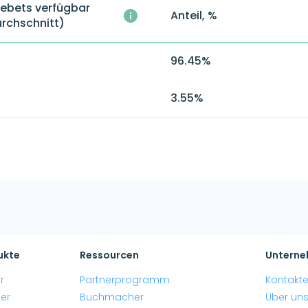
ebets verfügbar
Anteil, %
rchschnitt)
96.45
%
3.55
%
ukte
Ressourcen
Untern
r
Partnerprogramm
Kontakt
der
Buchmacher
Über un