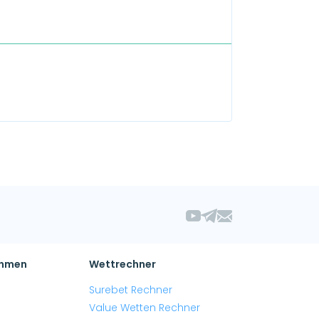
Sport
ehmen
Wettrechner
e
Surebet Rechner
s
Value Wetten Rechner