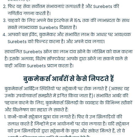
फिर यह सेवा सर्वोत्तम संभावनाएं तलाशती है और Surebets की
गणितीय गणना करती है।
ग्राहकों के लिए अपने वेब इंटरफेस में 15% तक की लाभप्रदता के साथ
सबसे लाभदायक Surebets दिखाता है।
आपको बस ईवेंट, बुकमेकर और संभावित लाभ के आधार पर आवश्यक
Surebets को फिल्टर करना है। और अपने दांव लगाएं।
स्वचालित Surebets खोज का लाभ दांव खोने के जोखिम को कम करना
है। इसके अलावा, विशेष सॉफ्टवेयर आपके द्वारा खोजे जा सकने वाले से
कहीं अधिक Surebets प्रदान करता है।
बुकमेकर्स आर्बरों से कैसे निपटते हैं
बुकमेकर्स आर्बिट्रेज स्थितियों पर सट्टेबाजी पर रोक लगाते हैं (अक्सर यह
उनके उपयोगकर्ता समझौते में इंगित किया जाता है)। संभावित आर्बर की
पहचान करने के लिए, बुकमेकर्स खिलाड़ी के व्यवहार के विभिन्न तरीकों
और विश्लेषण का सहारा ले सकते हैं:
कभी-कभी सट्टेबाज झूठा दांव लगाते हैं। फिर वे उन खिलाड़ियों की
तलाश करते हैं जिन्होंने इन आयोजनों पर दांव लगाया है। यदि सट्टेबाज
को इन खिलाड़ियों द्वारा सट्टेबाजी के कुछ और संकेत मिलते हैं, तो वे