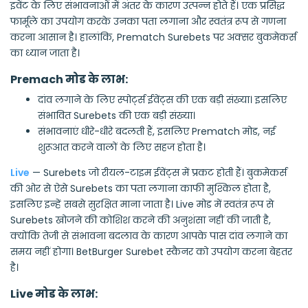
इवेंट के लिए संभावनाओं में अंतर के कारण उत्पन्न होते हैं। एक प्रसिद्ध
फार्मूले का उपयोग करके उनका पता लगाना और स्वतंत्र रूप से गणना
करना आसान है। हालांकि, Prematch Surebets पर अक्सर बुकमेकर्स
का ध्यान जाता है।
Premach मोड के लाभ:
दांव लगाने के लिए स्पोर्ट्स ईवेंट्स की एक बड़ी संख्या। इसलिए
संभावित Surebets की एक बड़ी संख्या।
संभावनाएं धीरे-धीरे बदलती हैं, इसलिए Prematch मोड, नई
शुरूआत करने वालों के लिए सहज होता है।
Live
— Surebets जो रीयल-टाइम ईवेंट्स में प्रकट होती हैं। बुकमेकर्स
की ओर से ऐसे Surebets का पता लगाना काफी मुश्किल होता है,
इसलिए इन्हें सबसे सुरक्षित माना जाता है। Live मोड में स्वतंत्र रूप से
Surebets खोजने की कोशिश करने की अनुशंसा नहीं की जाती है,
क्योंकि तेजी से संभावना बदलाव के कारण आपके पास दांव लगाने का
समय नहीं होगा। BetBurger Surebet स्कैनर को उपयोग करना बेहतर
है।
Live मोड के लाभ: