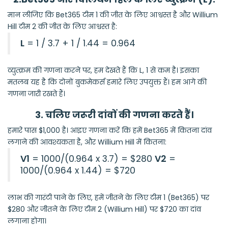
मान लीजिए कि Bet365 टीम 1 की जीत के लिए आश्वस्त है और Willium
Hill टीम 2 की जीत के लिए आश्वस्त है:
L
= 1 / 3.7 + 1 / 1.44 = 0.964
व्युत्क्रम की गणना करने पर, हम देखते हैं कि L, 1 से कम है। इसका
मतलब यह है कि दोनों बुकमेकर्स हमारे लिए उपयुक्त हैं। हम आगे की
गणना जारी रखते हैं।
3. चलिए जरूरी दांवों की गणना करते हैं।
हमारे पास $1,000 है। आइए गणना करें कि हमें Bet365 में कितना दांव
लगाने की आवश्यकता है, और Willium Hill में कितना:
V1
= 1000/(0.964 x 3.7) = $280
V2
=
1000/(0.964 x 1.44) = $720
लाभ की गारंटी पाने के लिए, हमें जीतने के लिए टीम 1 (Bet365) पर
$280 और जीतने के लिए टीम 2 (Willium Hill) पर $720 का दांव
लगाना होगा।