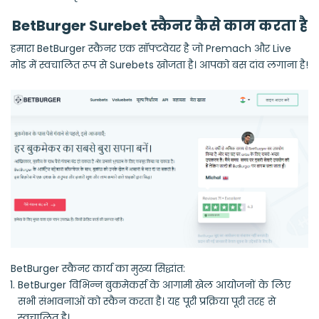
BetBurger Surebet स्कैनर कैसे काम करता है
हमारा BetBurger स्कैनर एक सॉफ्टवेयर है जो Premach और Live
मोड में स्वचालित रूप से Surebets खोजता है। आपको बस दांव लगाना है!
BetBurger स्कैनर कार्य का मुख्य सिद्धांत:
BetBurger विभिन्न बुकमेकर्स के आगामी खेल आयोजनों के लिए
सभी संभावनाओं को स्कैन करता है। यह पूरी प्रक्रिया पूरी तरह से
स्वचालित है।