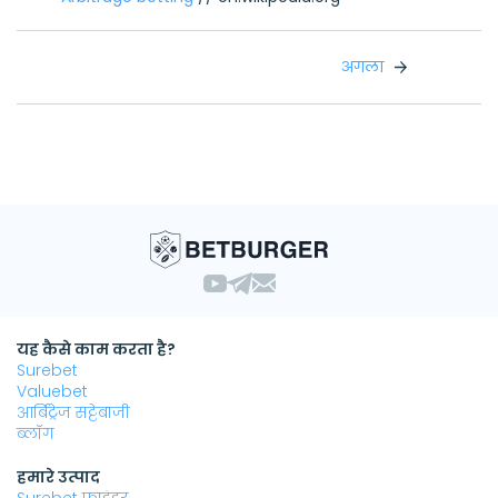
अगला
यह कैसे काम करता है?
Surebet
Valuebet
आर्बिट्रेज सट्टेबाजी
ब्लॉग
हमारे उत्पाद
Surebet फाइंडर