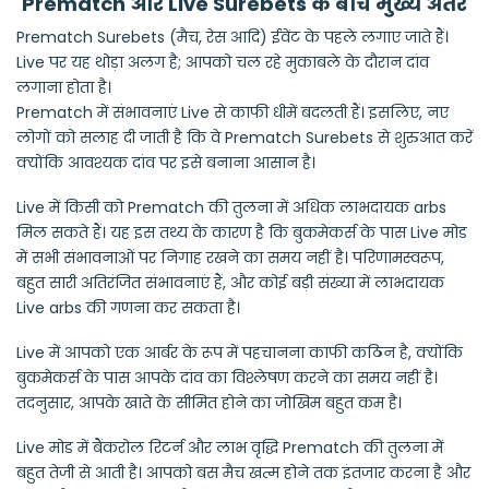
Prematch और Live Surebets के बीच मुख्य अंतर
Prematch Surebets (मैच, रेस आदि) ईवेंट के पहले लगाए जाते हैं।
Live पर यह थोड़ा अलग है; आपको चल रहे मुकाबले के दौरान दांव
लगाना होता है।
Prematch में संभावनाएं Live से काफी धीमें बदलती हैं। इसलिए, नए
लोगों को सलाह दी जाती है कि वे Prematch Surebets से शुरुआत करें
क्योंकि आवश्यक दांव पर इसे बनाना आसान है।
Live में किसी को Prematch की तुलना में अधिक लाभदायक arbs
मिल सकते हैं। यह इस तथ्य के कारण है कि बुकमेकर्स के पास Live मोड
में सभी संभावनाओं पर निगाह रखने का समय नहीं है। परिणामस्वरूप,
बहुत सारी अतिरंजित संभावनाएं हैं, और कोई बड़ी संख्या में लाभदायक
Live arbs की गणना कर सकता है।
Live में आपको एक आर्बर के रूप में पहचानना काफी कठिन है, क्योंकि
बुकमेकर्स के पास आपके दांव का विश्लेषण करने का समय नहीं है।
तदनुसार, आपके खाते के सीमित होने का जोखिम बहुत कम है।
Live मोड में बैंकरोल रिटर्न और लाभ वृद्धि Prematch की तुलना में
बहुत तेजी से आती है। आपको बस मैच खत्म होने तक इंतजार करना है और