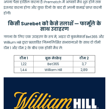
अपना पैसा हासिल करना है। Prematch में आपको मैच शुरू होने तक
इंतजार करना होगा और कुछ दिनों के बाद ही अपनी कमाई प्राप्त करनी
होगी।
किसी Surebet को कैसे तलाशें — फार्मूले के
साथ उदाहरण
गणना के लिए एक उदाहरण के रूप में, आइए दो बुकमेकर्स Bet365 और
Willium Hill द्वारा प्रस्तावित निम्नलिखित संभावनाओं के साथ दो टीमों
टीम 1 और टीम 2 के बीच एक हॉकी मैच लें:
टीम 1
बूक मेय्केड़
टीम 2
1,22
Bet365
3,7
1,44
William Hill
2,89