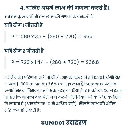
4. चलिए अपने लाभ की गणना करते हैं।
अब हम कुल दांवों से इस लाभ की गणना कर सकते हैं:
यदि टीम 1 जीतती है
P = 280 x 3.7 - (280 + 720) = $36
यदि टीम 2 जीतती है
P = 720 x 1.44 - (280 + 720) = $36.8
इस मैच का परिणाम चाहे जो भी हो, आपकी कुल जीत $1036$ होगी। यह
आपके $1,000 के दांव का 3.6% का शुद्ध लाभ है। Surebets पर दांव
लगाते समय, जिसका हमने एक उदाहरण दिया है, आपको यह ध्यान रखना
चाहिए कि आपका बैंक पैसे जमा करने और निकालने के लिए कमीशन
ले सकता है (आमतौर पर 1% से अधिक नहीं), जिससे लाभ की अंतिम
राशि कम हो सकती है।
Surebet उदाहरण