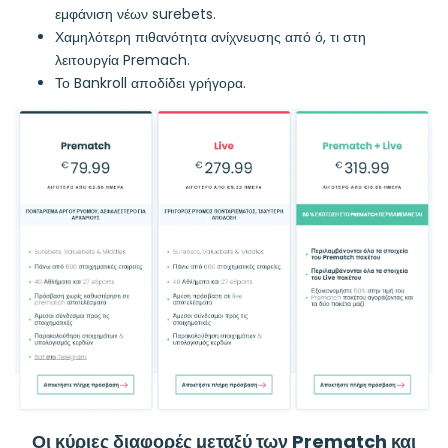
εμφάνιση νέων surebets.
Χαμηλότερη πιθανότητα ανίχνευσης από ό, τι στη
λειτουργία Premach.
Το Bankroll αποδίδει γρήγορα.
Οι κύριες διαφορές μεταξύ των Prematch και