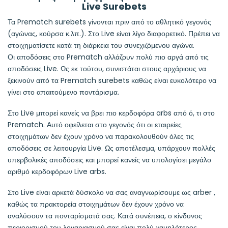
Live Surebets
Τα Prematch surebets γίνονται πριν από το αθλητικό γεγονός
(αγώνας, κούρσα κ.λπ.). Στο Live είναι λίγο διαφορετικό. Πρέπει να
στοιχηματίσετε κατά τη διάρκεια του συνεχιζόμενου αγώνα.
Οι αποδόσεις στο Prematch αλλάζουν πολύ πιο αργά από τις
αποδόσεις Live. Ως εκ τούτου, συνιστάται στους αρχάριους να
ξεκινούν από τα Prematch surebets καθώς είναι ευκολότερο να
γίνει στο απαιτούμενο ποντάρισμα.
Στο Live μπορεί κανείς να βρει πιο κερδοφόρα arbs από ό, τι στο
Prematch. Αυτό οφείλεται στο γεγονός ότι οι εταιρείες
στοιχημάτων δεν έχουν χρόνο να παρακολουθούν όλες τις
αποδόσεις σε λειτουργία Live. Ως αποτέλεσμα, υπάρχουν πολλές
υπερβολικές αποδόσεις και μπορεί κανείς να υπολογίσει μεγάλο
αριθμό κερδοφόρων Live arbs.
Στο Live είναι αρκετά δύσκολο να σας αναγνωρίσουμε ως arber ,
καθώς τα πρακτορεία στοιχημάτων δεν έχουν χρόνο να
αναλύσουν τα πονταρίσματά σας. Κατά συνέπεια, ο κίνδυνος
περιορισμού του λογαριασμού σας είναι πολύ χαμηλότερος.