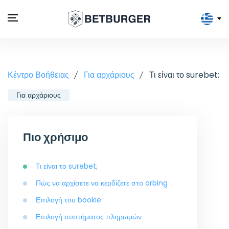
Κέντρο Βοήθειας
Για αρχάριους
Τι είναι το surebet;
Για αρχάριους
Πιο χρήσιμο
Τι είναι το surebet;
Πώς να αρχίσετε να κερδίζετε στο arbing
Επιλογή του bookie
Επιλογή συστήματος πληρωμών