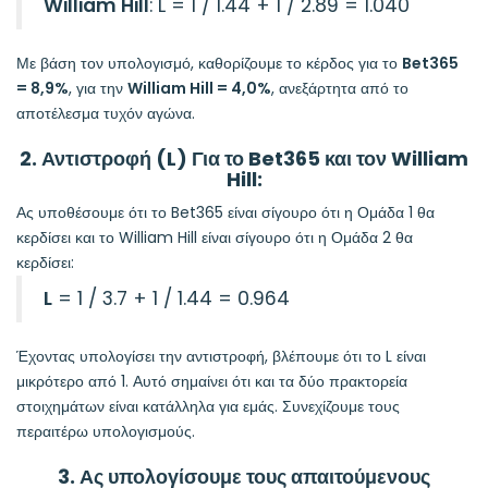
William Hill
: L = 1 / 1.44 + 1 / 2.89 = 1.040
Με βάση τον υπολογισμό, καθορίζουμε το κέρδος για το
Bet365
= 8,9%
, για την
William Hill = 4,0%
, ανεξάρτητα από το
αποτέλεσμα τυχόν αγώνα.
2. Αντιστροφή (L) Για το Bet365 και τον William
Hill:
Ας υποθέσουμε ότι το Bet365 είναι σίγουρο ότι η Ομάδα 1 θα
κερδίσει και το William Hill είναι σίγουρο ότι η Ομάδα 2 θα
κερδίσει:
L
= 1 / 3.7 + 1 / 1.44 = 0.964
Έχοντας υπολογίσει την αντιστροφή, βλέπουμε ότι το L είναι
μικρότερο από 1. Αυτό σημαίνει ότι και τα δύο πρακτορεία
στοιχημάτων είναι κατάλληλα για εμάς. Συνεχίζουμε τους
περαιτέρω υπολογισμούς.
3. Ας υπολογίσουμε τους απαιτούμενους