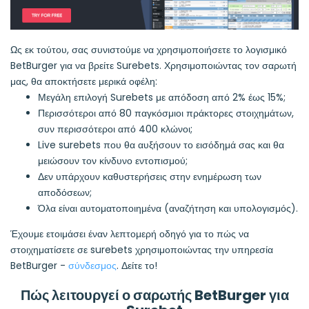
Ως εκ τούτου, σας συνιστούμε να χρησιμοποιήσετε το λογισμικό
BetBurger για να βρείτε Surebets. Χρησιμοποιώντας τον σαρωτή
μας, θα αποκτήσετε μερικά οφέλη:
Μεγάλη επιλογή Surebets με απόδοση από 2% έως 15%;
Περισσότεροι από 80 παγκόσμιοι πράκτορες στοιχημάτων,
συν περισσότεροι από 400 κλώνοι;
Live surebets που θα αυξήσουν το εισόδημά σας και θα
μειώσουν τον κίνδυνο εντοπισμού;
Δεν υπάρχουν καθυστερήσεις στην ενημέρωση των
αποδόσεων;
Όλα είναι αυτοματοποιημένα (αναζήτηση και υπολογισμός).
Έχουμε ετοιμάσει έναν λεπτομερή οδηγό για το πώς να
στοιχηματίσετε σε surebets χρησιμοποιώντας την υπηρεσία
BetBurger -
σύνδεσμος
. Δείτε το!
Πώς λειτουργεί ο σαρωτής BetBurger για