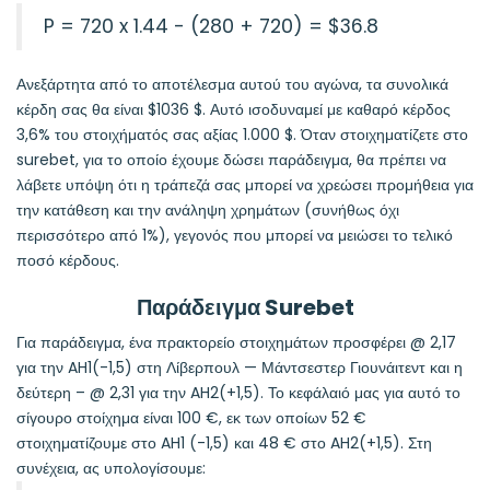
P = 720 x 1.44 - (280 + 720) = $36.8
Ανεξάρτητα από το αποτέλεσμα αυτού του αγώνα, τα συνολικά
κέρδη σας θα είναι $1036 $. Αυτό ισοδυναμεί με καθαρό κέρδος
3,6% του στοιχήματός σας αξίας 1.000 $. Όταν στοιχηματίζετε στο
surebet, για το οποίο έχουμε δώσει παράδειγμα, θα πρέπει να
λάβετε υπόψη ότι η τράπεζά σας μπορεί να χρεώσει προμήθεια για
την κατάθεση και την ανάληψη χρημάτων (συνήθως όχι
περισσότερο από 1%), γεγονός που μπορεί να μειώσει το τελικό
ποσό κέρδους.
Παράδειγμα Surebet
Για παράδειγμα, ένα πρακτορείο στοιχημάτων προσφέρει @ 2,17
για την AH1(-1,5) στη Λίβερπουλ — Μάντσεστερ Γιουνάιτεντ και η
δεύτερη – @ 2,31 για την AH2(+1,5). Το κεφάλαιό μας για αυτό το
σίγουρο στοίχημα είναι 100 €, εκ των οποίων 52 €
στοιχηματίζουμε στο AH1 (-1,5) και 48 € στο AH2(+1,5). Στη
συνέχεια, ας υπολογίσουμε: