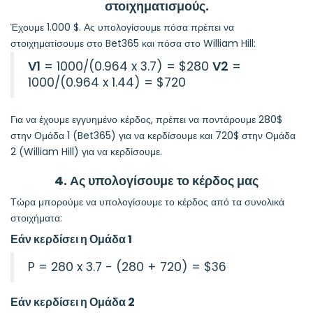
στοιχηματισμούς.
Έχουμε 1.000 $. Ας υπολογίσουμε πόσα πρέπει να
στοιχηματίσουμε στο Bet365 και πόσα στο William Hill:
V1
= 1000/(0.964 x 3.7) = $280
V2
=
1000/(0.964 x 1.44) = $720
Για να έχουμε εγγυημένο κέρδος, πρέπει να ποντάρουμε 280$
στην Ομάδα 1 (Bet365) για να κερδίσουμε και 720$ στην Ομάδα
2 (William Hill) για να κερδίσουμε.
4. Ας υπολογίσουμε το κέρδος μας
Τώρα μπορούμε να υπολογίσουμε το κέρδος από τα συνολικά
στοιχήματα:
Εάν κερδίσει η Ομάδα 1
P = 280 x 3.7 - (280 + 720) = $36
Εάν κερδίσει η Ομάδα 2