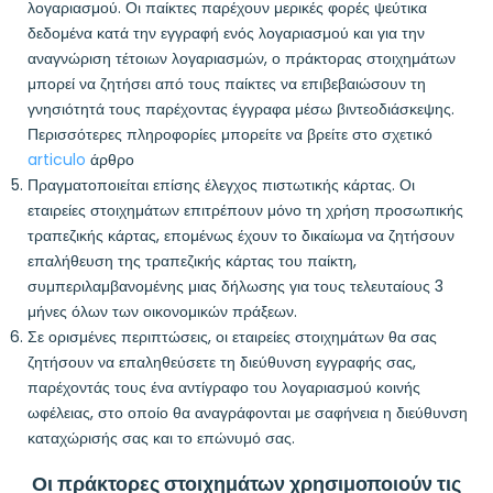
λογαριασμού. Οι παίκτες παρέχουν μερικές φορές ψεύτικα
δεδομένα κατά την εγγραφή ενός λογαριασμού και για την
αναγνώριση τέτοιων λογαριασμών, ο πράκτορας στοιχημάτων
μπορεί να ζητήσει από τους παίκτες να επιβεβαιώσουν τη
γνησιότητά τους παρέχοντας έγγραφα μέσω βιντεοδιάσκεψης.
Περισσότερες πληροφορίες μπορείτε να βρείτε στο σχετικό
articulo
άρθρο
Πραγματοποιείται επίσης έλεγχος πιστωτικής κάρτας. Οι
εταιρείες στοιχημάτων επιτρέπουν μόνο τη χρήση προσωπικής
τραπεζικής κάρτας, επομένως έχουν το δικαίωμα να ζητήσουν
επαλήθευση της τραπεζικής κάρτας του παίκτη,
συμπεριλαμβανομένης μιας δήλωσης για τους τελευταίους 3
μήνες όλων των οικονομικών πράξεων.
Σε ορισμένες περιπτώσεις, οι εταιρείες στοιχημάτων θα σας
ζητήσουν να επαληθεύσετε τη διεύθυνση εγγραφής σας,
παρέχοντάς τους ένα αντίγραφο του λογαριασμού κοινής
ωφέλειας, στο οποίο θα αναγράφονται με σαφήνεια η διεύθυνση
καταχώρισής σας και το επώνυμό σας.
Οι πράκτορες στοιχημάτων χρησιμοποιούν τις