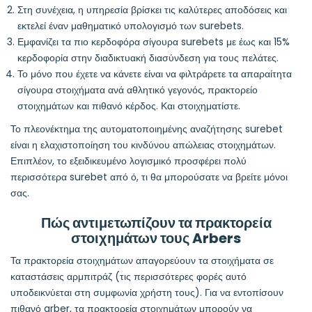
Στη συνέχεια, η υπηρεσία βρίσκει τις καλύτερες αποδόσεις και
εκτελεί έναν μαθηματικό υπολογισμό των surebets.
Εμφανίζει τα πιο κερδοφόρα σίγουρα surebets με έως και 15%
κερδοφορία στην διαδικτυακή διασύνδεση για τους πελάτες.
Το μόνο που έχετε να κάνετε είναι να φιλτράρετε τα απαραίτητα
σίγουρα στοιχήματα ανά αθλητικό γεγονός, πρακτορείο
στοιχημάτων και πιθανό κέρδος. Και στοιχηματίστε.
Το πλεονέκτημα της αυτοματοποιημένης αναζήτησης surebet
είναι η ελαχιστοποίηση του κινδύνου απώλειας στοιχημάτων.
Επιπλέον, το εξειδικευμένο λογισμικό προσφέρει πολύ
περισσότερα surebet από ό, τι θα μπορούσατε να βρείτε μόνοι
σας.
Πώς αντιμετωπίζουν τα πρακτορεία
στοιχημάτων τους Arbers
Τα πρακτορεία στοιχημάτων απαγορεύουν τα στοιχήματα σε
καταστάσεις αρμπιτράζ (τις περισσότερες φορές αυτό
υποδεικνύεται στη συμφωνία χρήστη τους). Για να εντοπίσουν
πιθανό arber, τα πρακτορεία στοιχημάτων μπορούν να