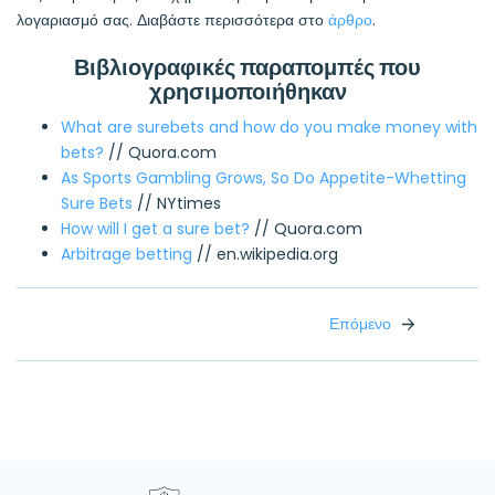
λογαριασμό σας. Διαβάστε περισσότερα στο
άρθρο
.
Βιβλιογραφικές παραπομπές που
χρησιμοποιήθηκαν
What are surebets and how do you make money with
bets?
// Quora.com
As Sports Gambling Grows, So Do Appetite-Whetting
Sure Bets
// NYtimes
How will I get a sure bet?
// Quora.com
Arbitrage betting
// en.wikipedia.org
Επόμενο