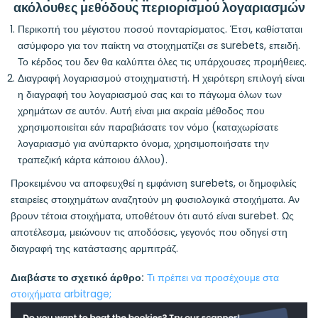
ακόλουθες μεθόδους περιορισμού λογαριασμών
Περικοπή του μέγιστου ποσού πονταρίσματος. Έτσι, καθίσταται
ασύμφορο για τον παίκτη να στοιχηματίζει σε surebets, επειδή.
Το κέρδος του δεν θα καλύπτει όλες τις υπάρχουσες προμήθειες.
Διαγραφή λογαριασμού στοιχηματιστή. Η χειρότερη επιλογή είναι
η διαγραφή του λογαριασμού σας και το πάγωμα όλων των
χρημάτων σε αυτόν. Αυτή είναι μια ακραία μέθοδος που
χρησιμοποιείται εάν παραβιάσατε τον νόμο (καταχωρίσατε
λογαριασμό για ανύπαρκτο όνομα, χρησιμοποιήσατε την
τραπεζική κάρτα κάποιου άλλου).
Προκειμένου να αποφευχθεί η εμφάνιση surebets, οι δημοφιλείς
εταιρείες στοιχημάτων αναζητούν μη φυσιολογικά στοιχήματα. Αν
βρουν τέτοια στοιχήματα, υποθέτουν ότι αυτό είναι surebet. Ως
αποτέλεσμα, μειώνουν τις αποδόσεις, γεγονός που οδηγεί στη
διαγραφή της κατάστασης αρμπιτράζ.
Διαβάστε το σχετικό άρθρο:
Τι πρέπει να προσέχουμε στα
στοιχήματα arbitrage;