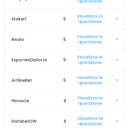
ripartizione
Visualizza la
StakeIT
5
ripartizione
Visualizza la
Rivalo
5
ripartizione
Visualizza la
EsportesDaSorte
5
ripartizione
Visualizza la
ArtlineBet
5
ripartizione
Visualizza la
Pinnacle
4
ripartizione
Visualizza la
DafabetOW
4
ripartizione