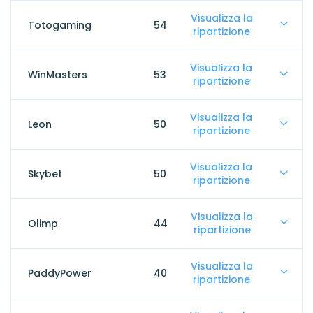
Visualizza la
Totogaming
54
ripartizione
Visualizza la
WinMasters
53
ripartizione
Visualizza la
Leon
50
ripartizione
Visualizza la
Skybet
50
ripartizione
Visualizza la
Olimp
44
ripartizione
Visualizza la
PaddyPower
40
ripartizione