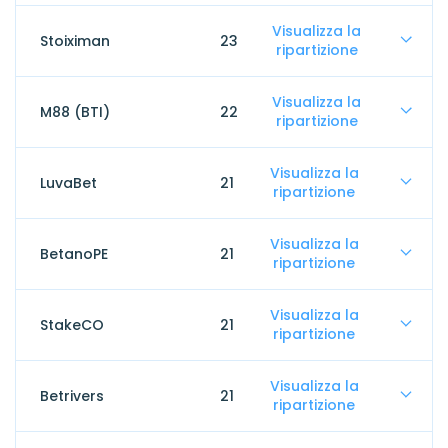
Visualizza la
Stoiximan
23
ripartizione
Visualizza la
M88 (BTI)
22
ripartizione
Visualizza la
LuvaBet
21
ripartizione
Visualizza la
BetanoPE
21
ripartizione
Visualizza la
StakeCO
21
ripartizione
Visualizza la
Betrivers
21
ripartizione