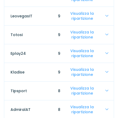
Visualizza la
LeovegasIT
9
ripartizione
Visualizza la
Totosi
9
ripartizione
Visualizza la
Eplay24
9
ripartizione
Visualizza la
Kladise
9
ripartizione
Visualizza la
Tipsport
8
ripartizione
Visualizza la
AdmiralAT
8
ripartizione