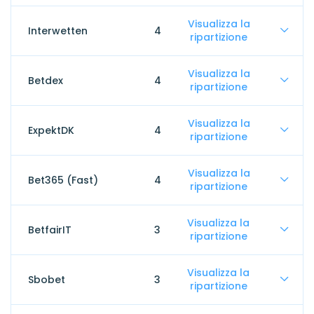
Visualizza la
Interwetten
4
ripartizione
Visualizza la
Betdex
4
ripartizione
Visualizza la
ExpektDK
4
ripartizione
Visualizza la
Bet365 (Fast)
4
ripartizione
Visualizza la
BetfairIT
3
ripartizione
Visualizza la
Sbobet
3
ripartizione