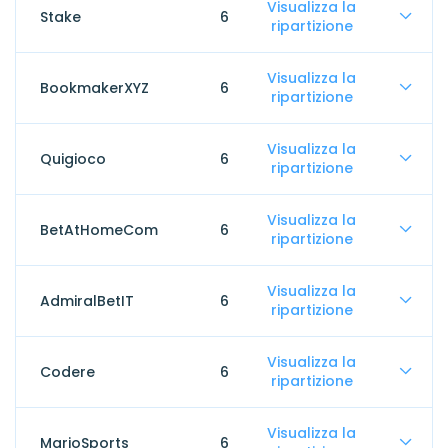
Visualizza la
Stake
6
ripartizione
Visualizza la
BookmakerXYZ
6
ripartizione
Visualizza la
Quigioco
6
ripartizione
Visualizza la
BetAtHomeCom
6
ripartizione
Visualizza la
AdmiralBetIT
6
ripartizione
Visualizza la
Codere
6
ripartizione
Visualizza la
MarjoSports
6