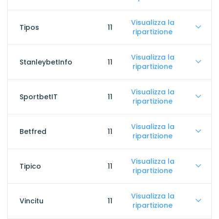
Visualizza la
Tipos
11
ripartizione
Visualizza la
StanleybetInfo
11
ripartizione
Visualizza la
SportbetIT
11
ripartizione
Visualizza la
Betfred
11
ripartizione
Visualizza la
Tipico
11
ripartizione
Visualizza la
Vincitu
11
ripartizione