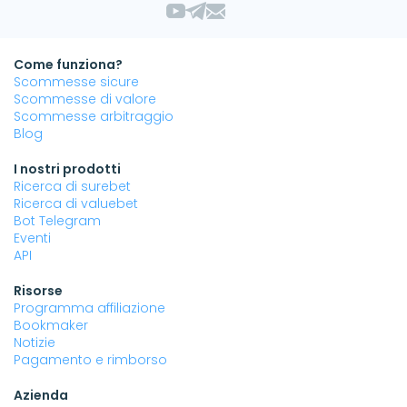
Come funziona?
Scommesse sicure
Scommesse di valore
Scommesse arbitraggio
Blog
I nostri prodotti
Ricerca di surebet
Ricerca di valuebet
Bot Telegram
Eventi
API
Risorse
Programma affiliazione
Bookmaker
Notizie
Pagamento e rimborso
Azienda