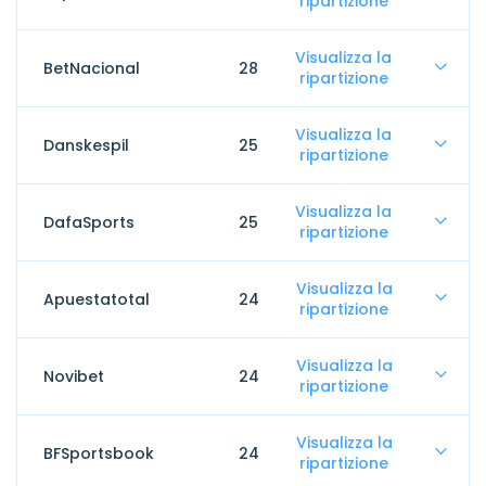
ripartizione
Visualizza la
BetNacional
28
ripartizione
Visualizza la
Danskespil
25
ripartizione
Visualizza la
DafaSports
25
ripartizione
Visualizza la
Apuestatotal
24
ripartizione
Visualizza la
Novibet
24
ripartizione
Visualizza la
BFSportsbook
24
ripartizione