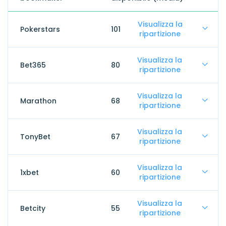
Visualizza la
Pokerstars
101
ripartizione
Visualizza la
Bet365
80
ripartizione
Visualizza la
Marathon
68
ripartizione
Visualizza la
TonyBet
67
ripartizione
Visualizza la
1xbet
60
ripartizione
Visualizza la
Betcity
55
ripartizione