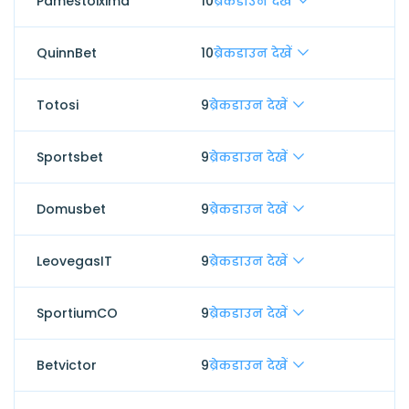
Pamestoixima
10
ब्रेकडाउन देखें
QuinnBet
10
ब्रेकडाउन देखें
Totosi
9
ब्रेकडाउन देखें
Sportsbet
9
ब्रेकडाउन देखें
Domusbet
9
ब्रेकडाउन देखें
LeovegasIT
9
ब्रेकडाउन देखें
SportiumCO
9
ब्रेकडाउन देखें
Betvictor
9
ब्रेकडाउन देखें