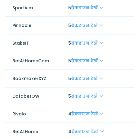
Sportium
5
ब्रेकडाउन देखें
Pinnacle
5
ब्रेकडाउन देखें
StakeIT
5
ब्रेकडाउन देखें
BetAtHomeCom
5
ब्रेकडाउन देखें
BookmakerXYZ
5
ब्रेकडाउन देखें
DafabetOW
5
ब्रेकडाउन देखें
Rivalo
4
ब्रेकडाउन देखें
BetAtHome
4
ब्रेकडाउन देखें