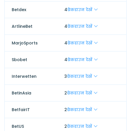
Betdex
4
ब्रेकडाउन देखें
ArtlineBet
4
ब्रेकडाउन देखें
MarjoSports
4
ब्रेकडाउन देखें
Sbobet
4
ब्रेकडाउन देखें
Interwetten
3
ब्रेकडाउन देखें
BetinAsia
2
ब्रेकडाउन देखें
BetfairIT
2
ब्रेकडाउन देखें
BetUS
2
ब्रेकडाउन देखें