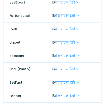
888Sport
16
ब्रेकडाउन देखें
FortuneJack
16
ब्रेकडाउन देखें
Bwin
16
ब्रेकडाउन देखें
Unibet
16
ब्रेकडाउन देखें
BetssonIT
16
ब्रेकडाउन देखें
Snai (Punto)
16
ब्रेकडाउन देखें
BetFast
16
ब्रेकडाउन देखें
Fonbet
15
ब्रेकडाउन देखें