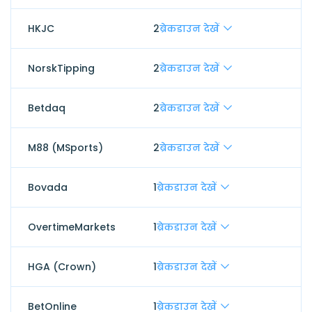
HKJC
2
ब्रेकडाउन देखें
NorskTipping
2
ब्रेकडाउन देखें
Betdaq
2
ब्रेकडाउन देखें
M88 (MSports)
2
ब्रेकडाउन देखें
Bovada
1
ब्रेकडाउन देखें
OvertimeMarkets
1
ब्रेकडाउन देखें
HGA (Crown)
1
ब्रेकडाउन देखें
BetOnline
1
ब्रेकडाउन देखें