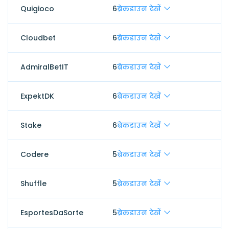
Quigioco
6
ब्रेकडाउन देखें
Cloudbet
6
ब्रेकडाउन देखें
AdmiralBetIT
6
ब्रेकडाउन देखें
ExpektDK
6
ब्रेकडाउन देखें
Stake
6
ब्रेकडाउन देखें
Codere
5
ब्रेकडाउन देखें
Shuffle
5
ब्रेकडाउन देखें
EsportesDaSorte
5
ब्रेकडाउन देखें