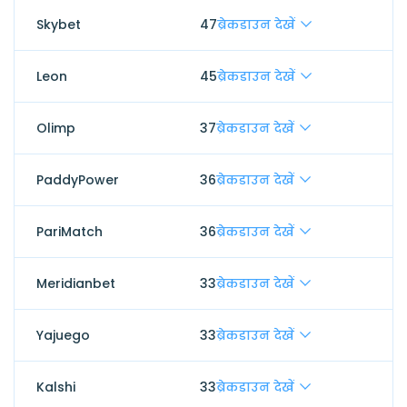
Skybet
47
ब्रेकडाउन देखें
Leon
45
ब्रेकडाउन देखें
Olimp
37
ब्रेकडाउन देखें
PaddyPower
36
ब्रेकडाउन देखें
PariMatch
36
ब्रेकडाउन देखें
Meridianbet
33
ब्रेकडाउन देखें
Yajuego
33
ब्रेकडाउन देखें
Kalshi
33
ब्रेकडाउन देखें