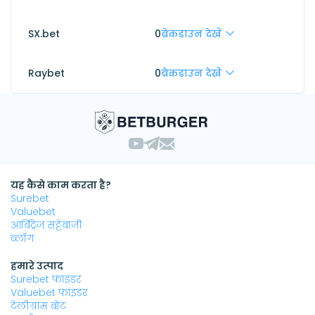
SX.bet
0
ब्रेकडाउन देखें
Raybet
0
ब्रेकडाउन देखें
यह कैसे काम करता है?
Surebet
Valuebet
आर्बिट्रेज सट्टेबाजी
ब्लॉग
हमारे उत्पाद
Surebet फाइंडर
Valuebet फाइंडर
टेलीग्राम बोट