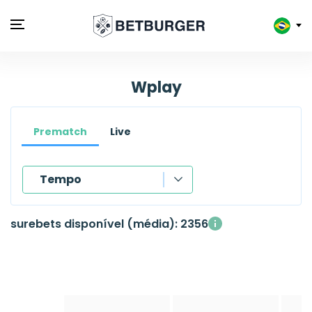
Wplay
Prematch
Live
Tempo
Casas de apostas
surebets disponível (média): 2356
Tempo
Desporto