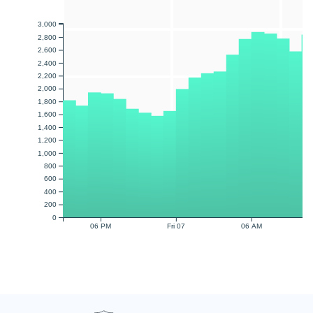
3,000
2,800
2,600
2,400
2,200
2,000
1,800
1,600
1,400
1,200
1,000
800
600
400
200
0
06 PM
Fri 07
06 AM