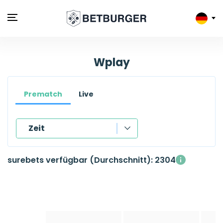
Wplay
Prematch
Live
Zeit
Buchmacher
surebets verfügbar (Durchschnitt): 2304
Zeit
Sport