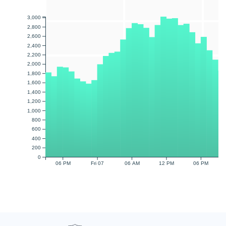
3,000
2,800
2,600
2,400
2,200
2,000
1,800
1,600
1,400
1,200
1,000
800
600
400
200
0
06 PM
Fri 07
06 AM
12 PM
06 PM