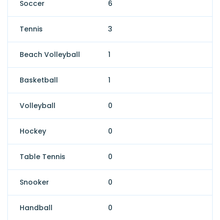
Soccer
6
Tennis
3
Beach Volleyball
1
Basketball
1
Volleyball
0
Hockey
0
Table Tennis
0
Snooker
0
Handball
0