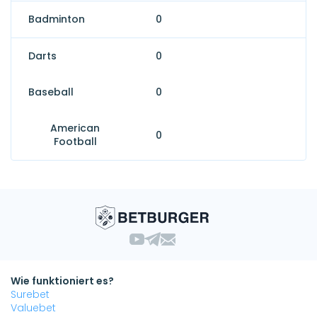
Badminton
0
Darts
0
Baseball
0
American
0
Football
Wie funktioniert es?
Surebet
Valuebet