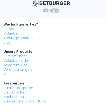
Wie funktioniert es?
Surebet
Valuebet
Arbitrage-Wetten
Blog
Unsere Produkte
Surebet finder
Valuebet finder
Telegram-Bot
Veranstaltungen
API
Ressourcen
Partnerprogramm
Buchmacher
Nachrichten
Zahlung & Rückerstattung