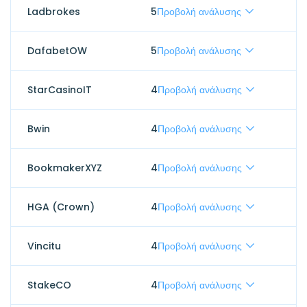
Ladbrokes
5
Προβολή ανάλυσης
DafabetOW
5
Προβολή ανάλυσης
StarCasinoIT
4
Προβολή ανάλυσης
Bwin
4
Προβολή ανάλυσης
BookmakerXYZ
4
Προβολή ανάλυσης
HGA (Crown)
4
Προβολή ανάλυσης
Vincitu
4
Προβολή ανάλυσης
StakeCO
4
Προβολή ανάλυσης