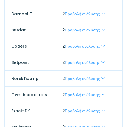
DaznbetIT
2
Προβολή ανάλυσης
Betdaq
2
Προβολή ανάλυσης
Codere
2
Προβολή ανάλυσης
Betpoint
2
Προβολή ανάλυσης
NorskTipping
2
Προβολή ανάλυσης
OvertimeMarkets
2
Προβολή ανάλυσης
ExpektDK
2
Προβολή ανάλυσης
ArtlineBet
2
Προβολή ανάλυσης