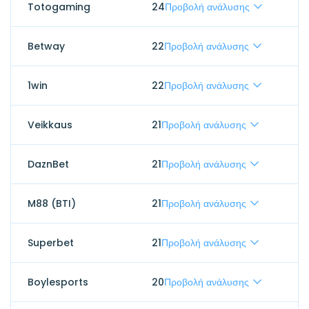
Totogaming
24
Προβολή ανάλυσης
Betway
22
Προβολή ανάλυσης
1win
22
Προβολή ανάλυσης
Veikkaus
21
Προβολή ανάλυσης
DaznBet
21
Προβολή ανάλυσης
M88 (BTI)
21
Προβολή ανάλυσης
Superbet
21
Προβολή ανάλυσης
Boylesports
20
Προβολή ανάλυσης