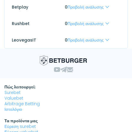
Betplay
0
Προβολή ανάλυσης
Rushbet
0
Προβολή ανάλυσης
LeovegasIT
0
Προβολή ανάλυσης
Πώς λειτουργεί;
Surebet
Valuebet
Arbitrage Betting
Ιστολόγιο
Τα προϊόντα μας
Εύρεση surebet