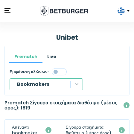
Unibet
Prematch
Live
Εμφάνιση κλώνων:
Bookmakers
Bookmakers
Prematch Σίγουρα στοιχήματα διαθέσιμο (μέσος
όρος): 1819
Χρόνος
Απέναντι
Σίγουρα στοιχήματα
Αθλητισμός
bookmaker
διαθέσιμο (μέσος όρος)