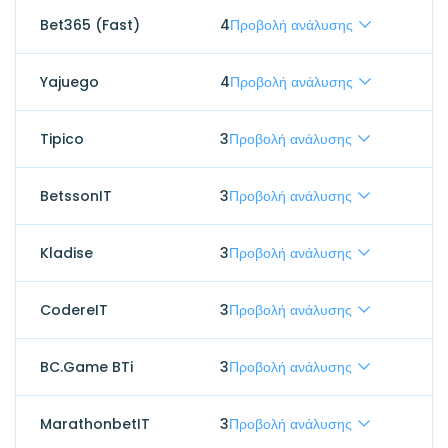
Bet365 (Fast)
4
Προβολή ανάλυσης
Yajuego
4
Προβολή ανάλυσης
Tipico
3
Προβολή ανάλυσης
BetssonIT
3
Προβολή ανάλυσης
Kladise
3
Προβολή ανάλυσης
CodereIT
3
Προβολή ανάλυσης
BC.Game BTi
3
Προβολή ανάλυσης
MarathonbetIT
3
Προβολή ανάλυσης