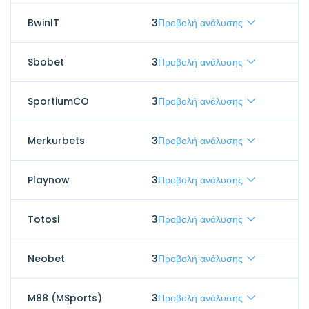
BwinIT
3
Προβολή ανάλυσης
Sbobet
3
Προβολή ανάλυσης
SportiumCO
3
Προβολή ανάλυσης
Merkurbets
3
Προβολή ανάλυσης
Playnow
3
Προβολή ανάλυσης
Totosi
3
Προβολή ανάλυσης
Neobet
3
Προβολή ανάλυσης
M88 (MSports)
3
Προβολή ανάλυσης