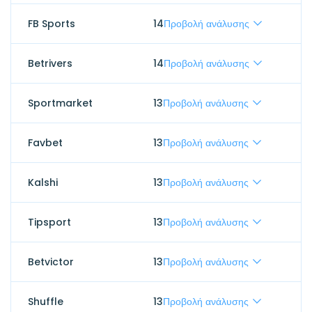
FB Sports
14
Προβολή ανάλυσης
Betrivers
14
Προβολή ανάλυσης
Sportmarket
13
Προβολή ανάλυσης
Favbet
13
Προβολή ανάλυσης
Kalshi
13
Προβολή ανάλυσης
Tipsport
13
Προβολή ανάλυσης
Betvictor
13
Προβολή ανάλυσης
Shuffle
13
Προβολή ανάλυσης