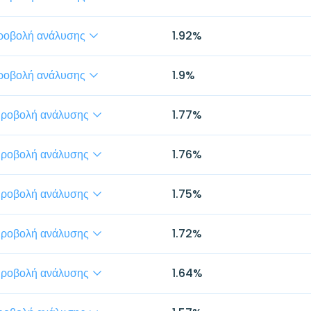
ροβολή ανάλυσης
1.92
%
ροβολή ανάλυσης
1.9
%
ροβολή ανάλυσης
1.77
%
ροβολή ανάλυσης
1.76
%
ροβολή ανάλυσης
1.75
%
ροβολή ανάλυσης
1.72
%
ροβολή ανάλυσης
1.64
%