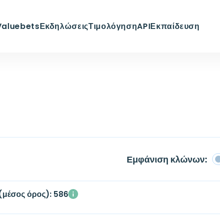
Valuebets
Εκδηλώσεις
Τιμολόγηση
API
Εκπαίδευση
Εμφάνιση κλώνων:
(μέσος όρος): 586