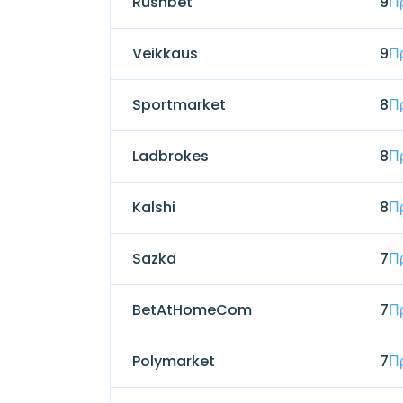
Rushbet
9
Π
Veikkaus
9
Π
Sportmarket
8
Π
Ladbrokes
8
Π
Kalshi
8
Π
Sazka
7
Π
BetAtHomeCom
7
Π
Polymarket
7
Π