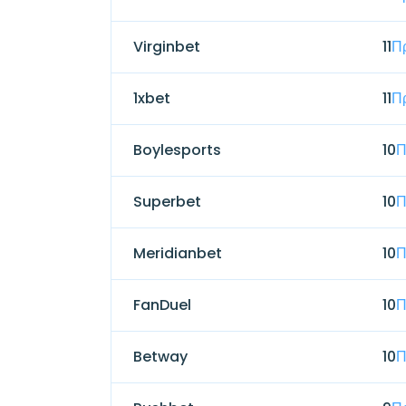
Virginbet
11
Π
1xbet
11
Π
Boylesports
10
Π
Superbet
10
Π
Meridianbet
10
Π
FanDuel
10
Π
Betway
10
Π