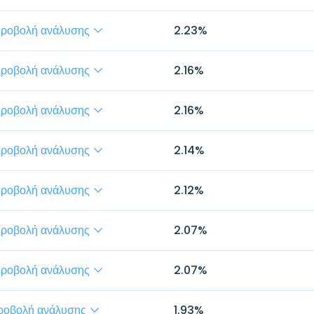
ροβολή ανάλυσης
2.23
%
ροβολή ανάλυσης
2.16
%
ροβολή ανάλυσης
2.16
%
ροβολή ανάλυσης
2.14
%
ροβολή ανάλυσης
2.12
%
ροβολή ανάλυσης
2.07
%
ροβολή ανάλυσης
2.07
%
ροβολή ανάλυσης
1.93
%