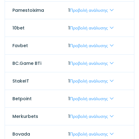
Pamestoixima
1
Προβολή ανάλυσης
10bet
1
Προβολή ανάλυσης
Favbet
1
Προβολή ανάλυσης
BC.Game BTi
1
Προβολή ανάλυσης
StakeIT
1
Προβολή ανάλυσης
Betpoint
1
Προβολή ανάλυσης
Merkurbets
1
Προβολή ανάλυσης
Bovada
1
Προβολή ανάλυσης