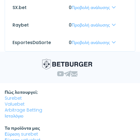
SX.bet
0
Προβολή ανάλυσης
Raybet
0
Προβολή ανάλυσης
EsportesDaSorte
0
Προβολή ανάλυσης
Πώς λειτουργεί;
Surebet
Valuebet
Arbitrage Betting
Ιστολόγιο
Τα προϊόντα μας
Εύρεση surebet