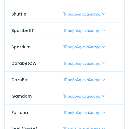
Shuffle
1
Προβολή ανάλυσης
SportbetIT
1
Προβολή ανάλυσης
Sportium
1
Προβολή ανάλυσης
DafabetOW
1
Προβολή ανάλυσης
DaznBet
1
Προβολή ανάλυσης
Gamdom
1
Προβολή ανάλυσης
Fortuna
1
Προβολή ανάλυσης
Snai (Punto)
1
Προβολή ανάλυσης