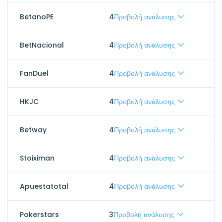
BetanoPE
4
Προβολή ανάλυσης
BetNacional
4
Προβολή ανάλυσης
FanDuel
4
Προβολή ανάλυσης
HKJC
4
Προβολή ανάλυσης
Betway
4
Προβολή ανάλυσης
Stoiximan
4
Προβολή ανάλυσης
Apuestatotal
4
Προβολή ανάλυσης
Pokerstars
3
Προβολή ανάλυσης