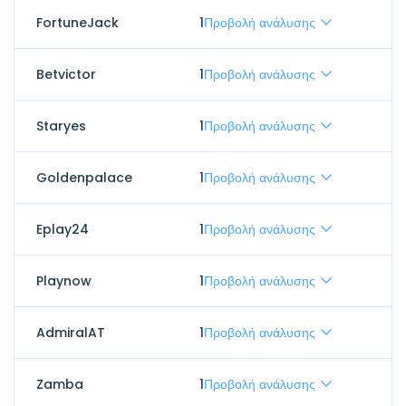
FortuneJack
1
Προβολή ανάλυσης
Betvictor
1
Προβολή ανάλυσης
Staryes
1
Προβολή ανάλυσης
Goldenpalace
1
Προβολή ανάλυσης
Eplay24
1
Προβολή ανάλυσης
Playnow
1
Προβολή ανάλυσης
AdmiralAT
1
Προβολή ανάλυσης
Zamba
1
Προβολή ανάλυσης