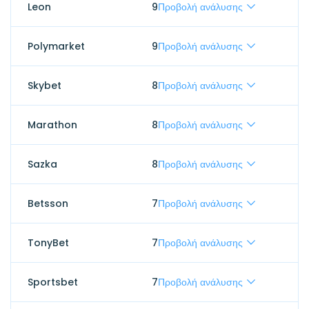
Leon
9
Προβολή ανάλυσης
Polymarket
9
Προβολή ανάλυσης
Skybet
8
Προβολή ανάλυσης
Marathon
8
Προβολή ανάλυσης
Sazka
8
Προβολή ανάλυσης
Betsson
7
Προβολή ανάλυσης
TonyBet
7
Προβολή ανάλυσης
Sportsbet
7
Προβολή ανάλυσης