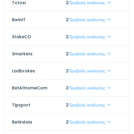
Totosi
2
Προβολή ανάλυσης
BwinIT
2
Προβολή ανάλυσης
StakeCO
2
Προβολή ανάλυσης
Smarkets
2
Προβολή ανάλυσης
Ladbrokes
2
Προβολή ανάλυσης
BetAtHomeCom
2
Προβολή ανάλυσης
Tipsport
2
Προβολή ανάλυσης
BetinAsia
2
Προβολή ανάλυσης