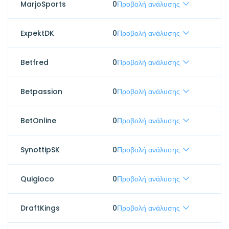
MarjoSports
0
Προβολή ανάλυσης
ExpektDK
0
Προβολή ανάλυσης
Betfred
0
Προβολή ανάλυσης
Betpassion
0
Προβολή ανάλυσης
BetOnline
0
Προβολή ανάλυσης
SynottipSK
0
Προβολή ανάλυσης
Quigioco
0
Προβολή ανάλυσης
DraftKings
0
Προβολή ανάλυσης