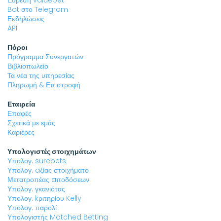
Εύρεση valuebet
Bot στο Telegram
Εκδηλώσεις
API
Πόροι
Πρόγραμμα Συνεργατών
Βιβλιοπωλείο
Τα νέα της υπηρεσίας
Πληρωμή & Επιστροφή
Εταιρεία
Επαφές
Σχετικά με εμάς
Καριέρες
Υπολογιστές στοιχημάτων
Υπολογ. surebets
Υπολογ. aξίας στοιχήματο
Μετατροπέας aποδόσεων
Υπολογ. γκανιότας
Υπολογ. kριτηρίου Kelly
Υπολογ. παρολί
Υπολογιστής Matched Betting