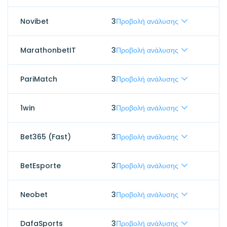
Novibet
3
Προβολή ανάλυσης
MarathonbetIT
3
Προβολή ανάλυσης
PariMatch
3
Προβολή ανάλυσης
1win
3
Προβολή ανάλυσης
Bet365 (Fast)
3
Προβολή ανάλυσης
BetEsporte
3
Προβολή ανάλυσης
Neobet
3
Προβολή ανάλυσης
DafaSports
3
Προβολή ανάλυσης