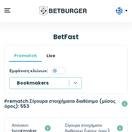
BetFast
Prematch
Live
Εμφάνιση κλώνων:
Bookmakers
Bookmakers
Prematch Σίγουρα στοιχήματα διαθέσιμο (μέσος
όρος): 553
Χρόνος
Απέναντι
Σίγουρα στοιχήματα
Αθλητισμός
bookmaker
διαθέσιμο (μέσος όρος)