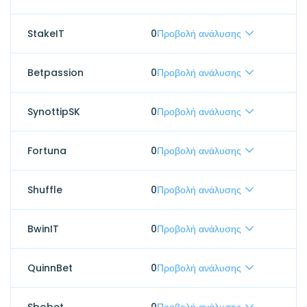
StakeIT
0
Προβολή ανάλυσης
Betpassion
0
Προβολή ανάλυσης
SynottipSK
0
Προβολή ανάλυσης
Fortuna
0
Προβολή ανάλυσης
Shuffle
0
Προβολή ανάλυσης
BwinIT
0
Προβολή ανάλυσης
QuinnBet
0
Προβολή ανάλυσης
Sbobet
0
Προβολή ανάλυσης