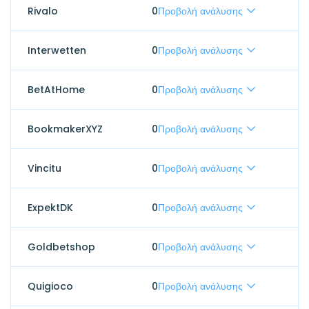
Rivalo
0
Προβολή ανάλυσης
Interwetten
0
Προβολή ανάλυσης
BetAtHome
0
Προβολή ανάλυσης
BookmakerXYZ
0
Προβολή ανάλυσης
Vincitu
0
Προβολή ανάλυσης
ExpektDK
0
Προβολή ανάλυσης
Goldbetshop
0
Προβολή ανάλυσης
Quigioco
0
Προβολή ανάλυσης