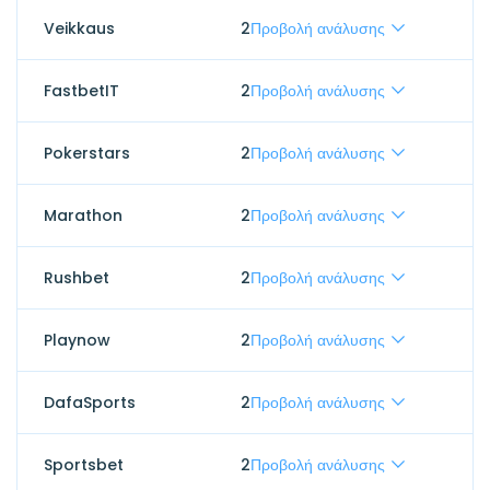
Veikkaus
2
Προβολή ανάλυσης
FastbetIT
2
Προβολή ανάλυσης
Pokerstars
2
Προβολή ανάλυσης
Marathon
2
Προβολή ανάλυσης
Rushbet
2
Προβολή ανάλυσης
Playnow
2
Προβολή ανάλυσης
DafaSports
2
Προβολή ανάλυσης
Sportsbet
2
Προβολή ανάλυσης